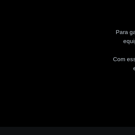
Para g
equi
Com ess