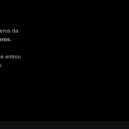
eros da
eros.
e entrou
s