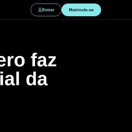
Entrar
Matricule-se
ero faz
ial da