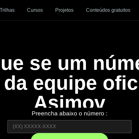
Trilhas
Cursos
Projetos
Conteúdos gratuitos
que se um núm
 da equipe ofic
Asimov
Preencha abaixo o número :