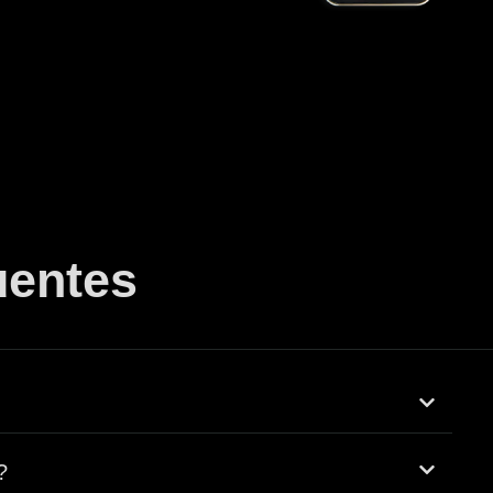
uentes
?