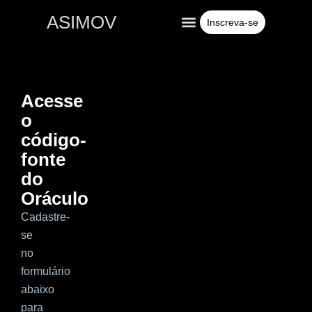
ASIMOV
Inscreva-se
Conteúdos gratuitos
Para empresas
Acesse
o
código-
fonte
do
Oráculo
Cadastre-
se
no
formulário
abaixo
para