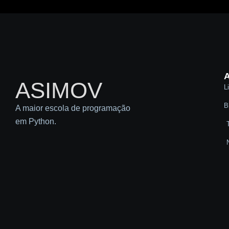
A
ASIMOV
L
B
A maior escola de programação
em Python.