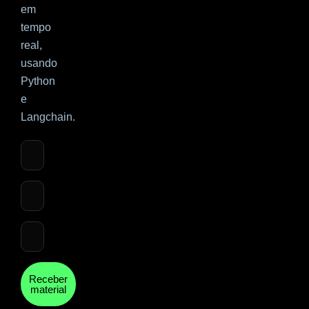
em
tempo
real,
usando
Python
e
Langchain.
Receber
material